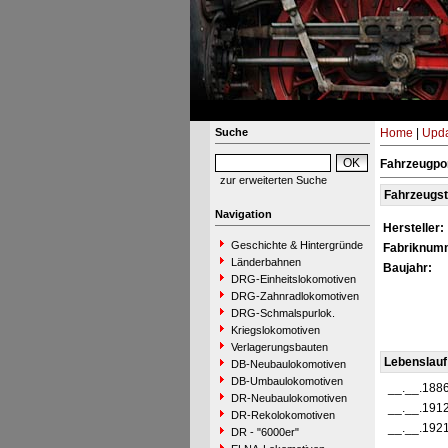
Suche
Home
|
Upda
Fahrzeugpor
zur erweiterten Suche
Fahrzeugs
Navigation
Hersteller:
Geschichte & Hintergründe
Fabriknum
Länderbahnen
Baujahr:
DRG-Einheitslokomotiven
DRG-Zahnradlokomotiven
DRG-Schmalspurlok.
Kriegslokomotiven
Verlagerungsbauten
Lebenslauf
DB-Neubaulokomotiven
DB-Umbaulokomotiven
__.__.188
DR-Neubaulokomotiven
__.__.191
DR-Rekolokomotiven
__.__.192
DR - "6000er"