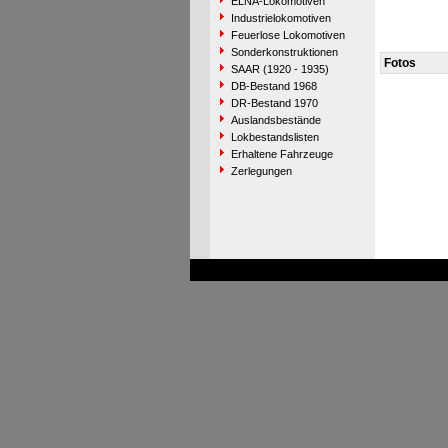
ELNA-Lokomotiven
Industrielokomotiven
Feuerlose Lokomotiven
Sonderkonstruktionen
Fotos
SAAR (1920 - 1935)
DB-Bestand 1968
DR-Bestand 1970
Auslandsbestände
Lokbestandslisten
Erhaltene Fahrzeuge
Zerlegungen