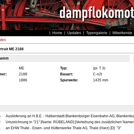
Home
Updates
Typengalerie
Mitwirkende
tes
trait ME 2188
tamm
ME
Typ:
(pr. T 3)
mer:
2188
Bauart:
C-n2t
1886
Spurweite:
1435 mm
6
Auslieferung an H.B.E. - Halberstadt-Blankenburger Eisenbahn-AG, Blankenbur
2
Umzeichnung in "21" [Name: RÜBELAND] [Verleihung des zusätzlichen Namen
1
an EHW Thale - Eisen- und Hüttenwerke Thale AG, Thale (Harz) [D] "3"