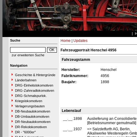
Suche
Home
|
Updates
Fahrzeugportrait Henschel 4956
zur erweiterten Suche
Fahrzeugstamm
Navigation
Hersteller:
Henschel
Geschichte & Hintergründe
Fabriknummer:
4956
Länderbahnen
Baujahr:
1898
DRG-Einheitslokomotiven
DRG-Zahnradlokomotiven
DRG-Schmalspurlok.
Kriegslokomotiven
Verlagerungsbauten
Lebenslauf
DB-Neubaulokomotiven
DB-Umbaulokomotiven
__.__.1898
Auslieferung an Consolidiert
DR-Neubaulokomotiven
[Betriebsnummer gemutmaßt]
DR-Rekolokomotiven
__.__.1937
=> Salzdetfurth AG, Berlin,
DR - "6000er"
Alkaliwerke Westeregeln GmbH