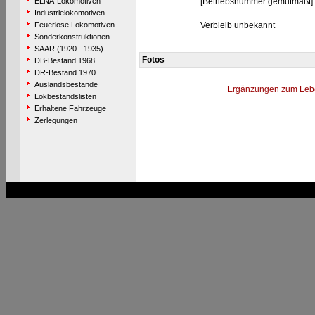
ELNA-Lokomotiven
[Betriebsnummer gemutmaßt]
Industrielokomotiven
Feuerlose Lokomotiven
Verbleib unbekannt
Sonderkonstruktionen
SAAR (1920 - 1935)
Fotos
DB-Bestand 1968
DR-Bestand 1970
Auslandsbestände
Ergänzungen zum Leb
Lokbestandslisten
Erhaltene Fahrzeuge
Zerlegungen