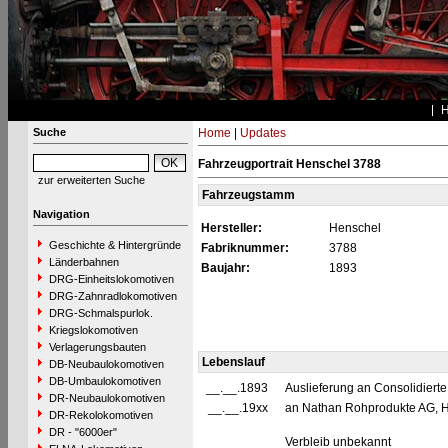
Suche
Home
|
Updates
Fahrzeugportrait Henschel 3788
zur erweiterten Suche
Fahrzeugstamm
Navigation
Hersteller:
Henschel
Geschichte & Hintergründe
Fabriknummer:
3788
Länderbahnen
Baujahr:
1893
DRG-Einheitslokomotiven
DRG-Zahnradlokomotiven
DRG-Schmalspurlok.
Kriegslokomotiven
Verlagerungsbauten
Lebenslauf
DB-Neubaulokomotiven
DB-Umbaulokomotiven
__.__.1893
Auslieferung an Consolidiert
DR-Neubaulokomotiven
__.__.19xx
an Nathan Rohprodukte AG, Ha
DR-Rekolokomotiven
DR - "6000er"
Verbleib unbekannt