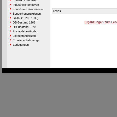
ELNA-Lokomotiven
Industrielokomotiven
Feuerlose Lokomotiven
Fotos
Sonderkonstruktionen
SAAR (1920 - 1935)
Ergänzungen zum Leb
DB-Bestand 1968
DR-Bestand 1970
Auslandsbestände
Lokbestandslisten
Erhaltene Fahrzeuge
Zerlegungen