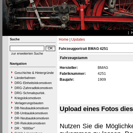
Suche
Home
|
Updates
Fahrzeugportrait BMAG 4251
zur erweiterten Suche
Fahrzeugstamm
Navigation
Hersteller:
BMAG
Geschichte & Hintergründe
Fabriknummer:
4251
Länderbahnen
Baujahr:
1909
DRG-Einheitslokomotiven
DRG-Zahnradlokomotiven
DRG-Schmalspurlok.
Kriegslokomotiven
Verlagerungsbauten
Upload eines Fotos die
DB-Neubaulokomotiven
DB-Umbaulokomotiven
DR-Neubaulokomotiven
DR-Rekolokomotiven
Nutzen Sie die Möglichke
DR - "6000er"