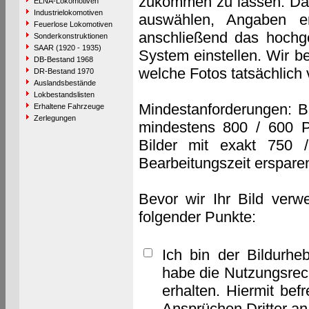
zukommen zu lassen. Das 
ELNA-Lokomotiven
Industrielokomotiven
auswählen, Angaben e
Feuerlose Lokomotiven
anschließend das hochge
Sonderkonstruktionen
SAAR (1920 - 1935)
System einstellen. Wir b
DB-Bestand 1968
welche Fotos tatsächlich
DR-Bestand 1970
Auslandsbestände
Lokbestandslisten
Mindestanforderungen: B
Erhaltene Fahrzeuge
Zerlegungen
mindestens 800 / 600 P
Bilder mit exakt 750 
Bearbeitungszeit erspare
Bevor wir Ihr Bild verw
folgender Punkte:
Ich bin der Bildurhe
habe die Nutzungsrec
erhalten. Hiermit bef
Ansprüchen Dritter a