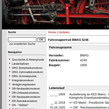
Suche
Home
|
Updates
Fahrzeugportrait BMAG 4246
zur erweiterten Suche
Fahrzeugstamm
Navigation
Hersteller:
BMAG
Geschichte & Hintergründe
Fabriknummer:
4246
Länderbahnen
Baujahr:
1909
DRG-Einheitslokomotiven
DRG-Zahnradlokomotiven
DRG-Schmalspurlok.
Kriegslokomotiven
Verlagerungsbauten
Lebenslauf
DB-Neubaulokomotiven
DB-Umbaulokomotiven
__.__.1909
Auslieferung an KED Mainz - 
DR-Neubaulokomotiven
Königliche Eisenbahndirektio
DR-Rekolokomotiven
__.11.1918
=> ED Mainz - Preußische Sta
DR - "6000er"
01.04.1920
=> DR - Reichseisenbahnen d