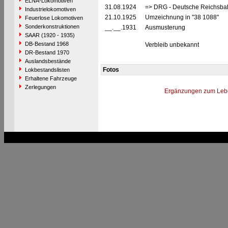
ELNA-Lokomotiven
31.08.1924
=> DRG - Deutsche Reichsbah
Industrielokomotiven
21.10.1925
Umzeichnung in "38 1088"
Feuerlose Lokomotiven
Sonderkonstruktionen
__.__.1931
Ausmusterung
SAAR (1920 - 1935)
DB-Bestand 1968
Verbleib unbekannt
DR-Bestand 1970
Auslandsbestände
Fotos
Lokbestandslisten
Erhaltene Fahrzeuge
Zerlegungen
Ergänzungen zum Leb