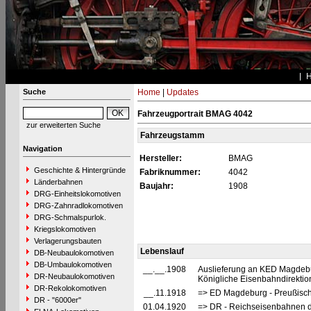
Suche
Home
|
Updates
Fahrzeugportrait BMAG 4042
zur erweiterten Suche
Fahrzeugstamm
Navigation
Hersteller:
BMAG
Geschichte & Hintergründe
Fabriknummer:
4042
Länderbahnen
Baujahr:
1908
DRG-Einheitslokomotiven
DRG-Zahnradlokomotiven
DRG-Schmalspurlok.
Kriegslokomotiven
Verlagerungsbauten
Lebenslauf
DB-Neubaulokomotiven
DB-Umbaulokomotiven
__.__.1908
Auslieferung an KED Magdebu
DR-Neubaulokomotiven
Königliche Eisenbahndirekti
DR-Rekolokomotiven
__.11.1918
=> ED Magdeburg - Preußisch
DR - "6000er"
01.04.1920
=> DR - Reichseisenbahnen 