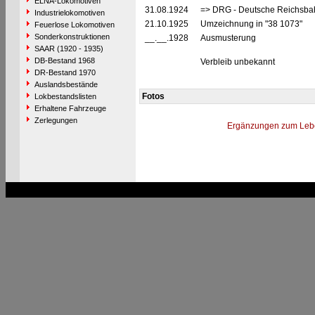
ELNA-Lokomotiven
31.08.1924
=> DRG - Deutsche Reichsbah
Industrielokomotiven
21.10.1925
Umzeichnung in "38 1073"
Feuerlose Lokomotiven
Sonderkonstruktionen
__.__.1928
Ausmusterung
SAAR (1920 - 1935)
DB-Bestand 1968
Verbleib unbekannt
DR-Bestand 1970
Auslandsbestände
Fotos
Lokbestandslisten
Erhaltene Fahrzeuge
Zerlegungen
Ergänzungen zum Leb