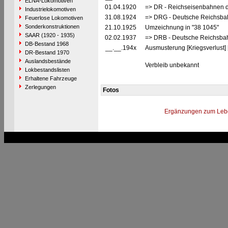
ELNA-Lokomotiven
01.04.1920
=> DR - Reichseisenbahnen d
Industrielokomotiven
31.08.1924
=> DRG - Deutsche Reichsbah
Feuerlose Lokomotiven
Sonderkonstruktionen
21.10.1925
Umzeichnung in "38 1045"
SAAR (1920 - 1935)
02.02.1937
=> DRB - Deutsche Reichsbah
DB-Bestand 1968
__.__.194x
Ausmusterung [Kriegsverlust] 
DR-Bestand 1970
Auslandsbestände
Verbleib unbekannt
Lokbestandslisten
Erhaltene Fahrzeuge
Zerlegungen
Fotos
Ergänzungen zum Leb