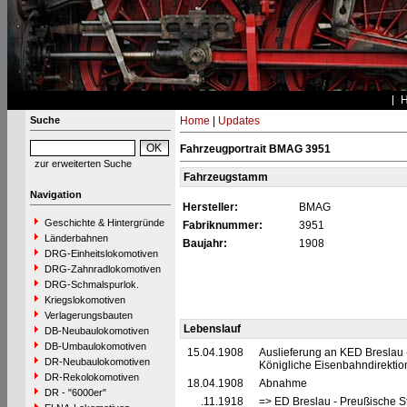
Suche
Home
|
Updates
Fahrzeugportrait BMAG 3951
zur erweiterten Suche
Fahrzeugstamm
Navigation
Hersteller:
BMAG
Geschichte & Hintergründe
Fabriknummer:
3951
Länderbahnen
Baujahr:
1908
DRG-Einheitslokomotiven
DRG-Zahnradlokomotiven
DRG-Schmalspurlok.
Kriegslokomotiven
Verlagerungsbauten
Lebenslauf
DB-Neubaulokomotiven
DB-Umbaulokomotiven
15.04.1908
Auslieferung an KED Breslau 
DR-Neubaulokomotiven
Königliche Eisenbahndirektio
DR-Rekolokomotiven
18.04.1908
Abnahme
DR - "6000er"
__.11.1918
=> ED Breslau - Preußische S