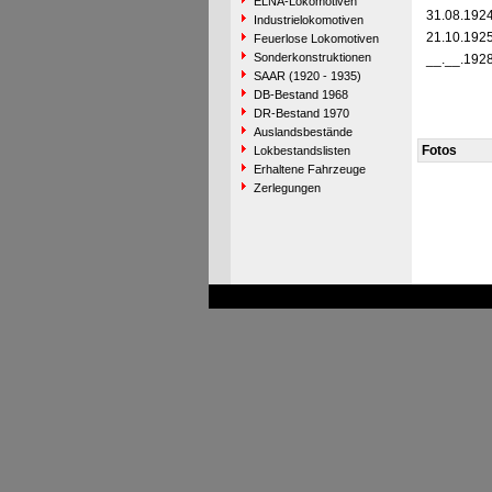
ELNA-Lokomotiven
31.08.192
Industrielokomotiven
21.10.192
Feuerlose Lokomotiven
Sonderkonstruktionen
__.__.192
SAAR (1920 - 1935)
DB-Bestand 1968
DR-Bestand 1970
Auslandsbestände
Fotos
Lokbestandslisten
Erhaltene Fahrzeuge
Zerlegungen