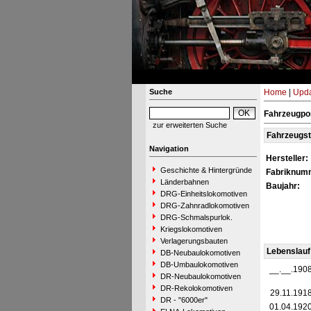
Suche
Home
|
Upda
Fahrzeugpo
zur erweiterten Suche
Fahrzeugs
Navigation
Hersteller:
Geschichte & Hintergründe
Fabriknum
Länderbahnen
Baujahr:
DRG-Einheitslokomotiven
DRG-Zahnradlokomotiven
DRG-Schmalspurlok.
Kriegslokomotiven
Verlagerungsbauten
Lebenslauf
DB-Neubaulokomotiven
DB-Umbaulokomotiven
__.__.190
DR-Neubaulokomotiven
DR-Rekolokomotiven
29.11.191
DR - "6000er"
01.04.192