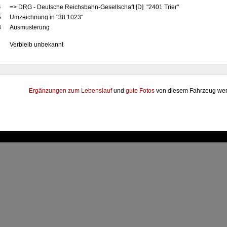
4
=> DRG - Deutsche Reichsbahn-Gesellschaft [D] "2401 Trier"
5
Umzeichnung in "38 1023"
8
Ausmusterung
Verbleib unbekannt
Ergänzungen zum Lebenslauf
und
gute Fotos
von diesem Fahrzeug wer