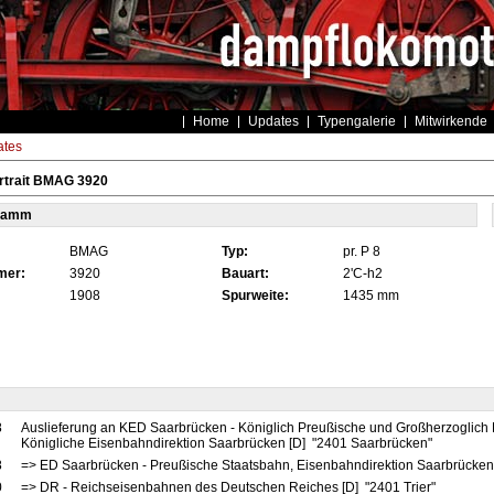
Home
Updates
Typengalerie
Mitwirkende
tes
rtrait BMAG 3920
tamm
BMAG
Typ:
pr. P 8
mer:
3920
Bauart:
2'C-h2
1908
Spurweite:
1435 mm
8
Auslieferung an KED Saarbrücken - Königlich Preußische und Großherzoglich
Königliche Eisenbahndirektion Saarbrücken [D] "2401 Saarbrücken"
8
=> ED Saarbrücken - Preußische Staatsbahn, Eisenbahndirektion Saarbrücke
0
=> DR - Reichseisenbahnen des Deutschen Reiches [D] "2401 Trier"