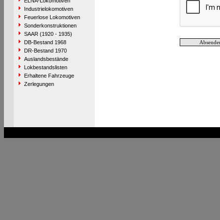
ELNA-Lokomotiven
Industrielokomotiven
Feuerlose Lokomotiven
Sonderkonstruktionen
SAAR (1920 - 1935)
DB-Bestand 1968
DR-Bestand 1970
Auslandsbestände
Lokbestandslisten
Erhaltene Fahrzeuge
Zerlegungen