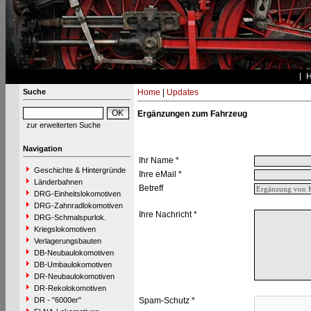
Suche
Home
|
Updates
Ergänzungen zum Fahrzeug
zur erweiterten Suche
Navigation
Ihr Name *
Geschichte & Hintergründe
Ihre eMail *
Länderbahnen
Betreff
DRG-Einheitslokomotiven
DRG-Zahnradlokomotiven
Ihre Nachricht *
DRG-Schmalspurlok.
Kriegslokomotiven
Verlagerungsbauten
DB-Neubaulokomotiven
DB-Umbaulokomotiven
DR-Neubaulokomotiven
DR-Rekolokomotiven
DR - "6000er"
Spam-Schutz *