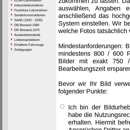
zukommen zu lassen. Das 
ELNA-Lokomotiven
Industrielokomotiven
auswählen, Angaben e
Feuerlose Lokomotiven
anschließend das hochge
Sonderkonstruktionen
SAAR (1920 - 1935)
System einstellen. Wir b
DB-Bestand 1968
welche Fotos tatsächlich
DR-Bestand 1970
Auslandsbestände
Lokbestandslisten
Mindestanforderungen: B
Erhaltene Fahrzeuge
Zerlegungen
mindestens 800 / 600 P
Bilder mit exakt 750 
Bearbeitungszeit erspare
Bevor wir Ihr Bild verw
folgender Punkte:
Ich bin der Bildurhe
habe die Nutzungsrec
erhalten. Hiermit bef
Ansprüchen Dritter a