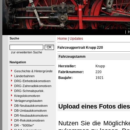
Suche
Home
|
Updates
Fahrzeugportrait Krupp 220
zur erweiterten Suche
Fahrzeugstamm
Navigation
Hersteller:
Krupp
Geschichte & Hintergründe
Fabriknummer:
220
Länderbahnen
Baujahr:
1921
DRG-Einheitslokomotiven
DRG-Zahnradlokomotiven
DRG-Schmalspurlok.
Kriegslokomotiven
Verlagerungsbauten
Upload eines Fotos die
DB-Neubaulokomotiven
DB-Umbaulokomotiven
DR-Neubaulokomotiven
DR-Rekolokomotiven
Nutzen Sie die Möglichke
DR - "6000er"