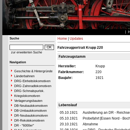
Suche
Home
|
Updates
Fahrzeugportrait Krupp 220
zur erweiterten Suche
Fahrzeugstamm
Navigation
Hersteller:
Krupp
Geschichte & Hintergründe
Fabriknummer:
220
Länderbahnen
Baujahr:
1921
DRG-Einheitslokomotiven
DRG-Zahnradlokomotiven
DRG-Schmalspurlok.
Kriegslokomotiven
Verlagerungsbauten
Lebenslauf
DB-Neubaulokomotiven
DB-Umbaulokomotiven
05.10.1921
Auslieferung an DR - Reichs
DR-Neubaulokomotiven
05.10.1921
Probefahrt [Essen Nord - Boc
DR-Rekolokomotiven
20.10.1921
Abnahme
DR - "6000er"