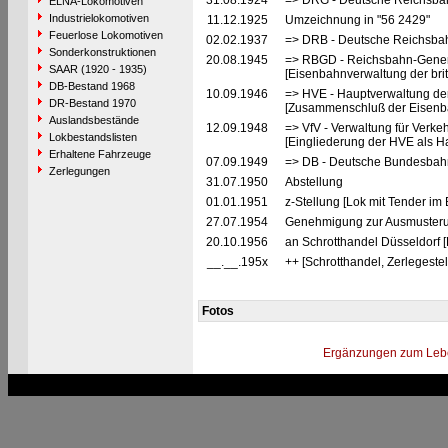
31.08.1924
=> DRG - Deutsche Reichsbah
ELNA-Lokomotiven
Industrielokomotiven
11.12.1925
Umzeichnung in "56 2429"
Feuerlose Lokomotiven
02.02.1937
=> DRB - Deutsche Reichsbah
Sonderkonstruktionen
20.08.1945
=> RBGD - Reichsbahn-General
SAAR (1920 - 1935)
[Eisenbahnverwaltung der brit
DB-Bestand 1968
10.09.1946
=> HVE - Hauptverwaltung de
DR-Bestand 1970
[Zusammenschluß der Eisenba
Auslandsbestände
12.09.1948
=> VfV - Verwaltung für Verke
Lokbestandslisten
[Eingliederung der HVE als Ha
Erhaltene Fahrzeuge
07.09.1949
=> DB - Deutsche Bundesbah
Zerlegungen
31.07.1950
Abstellung
01.01.1951
z-Stellung [Lok mit Tender im
27.07.1954
Genehmigung zur Ausmusterun
20.10.1956
an Schrotthandel Düsseldorf 
__.__.195x
++ [Schrotthandel, Zerlegeste
Fotos
Ergänzungen zum Leb