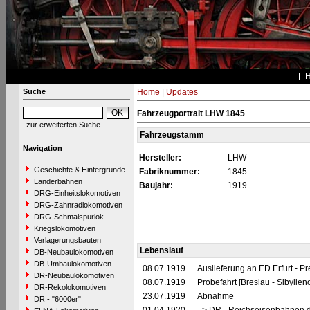
Suche
Home
|
Updates
Fahrzeugportrait LHW 1845
zur erweiterten Suche
Fahrzeugstamm
Navigation
Hersteller:
LHW
Geschichte & Hintergründe
Fabriknummer:
1845
Länderbahnen
Baujahr:
1919
DRG-Einheitslokomotiven
DRG-Zahnradlokomotiven
DRG-Schmalspurlok.
Kriegslokomotiven
Verlagerungsbauten
Lebenslauf
DB-Neubaulokomotiven
DB-Umbaulokomotiven
08.07.1919
Auslieferung an ED Erfurt - P
DR-Neubaulokomotiven
08.07.1919
Probefahrt [Breslau - Sibylleno
DR-Rekolokomotiven
23.07.1919
Abnahme
DR - "6000er"