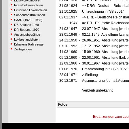
01.04.1920
=> DR - Reichseisenbahnen d
ELNA-Lokomotiven
Industrielokomotiven
31.08.1924
=> DRG - Deutsche Reichsbahn
Feuerlose Lokomotiven
21.10.1925
Umzeichnung in "38 2501"
Sonderkonstruktionen
02.02.1937
=> DRB - Deutsche Reichsbah
SAAR (1920 - 1935)
__.__.194x
=> DR - Deutsche Reichsbahn
DB-Bestand 1968
21.03.1947
-
23.07.1947 Abstellung [warte
DR-Bestand 1970
23.01.1949
-
02.11.1949 Abstellung [warte
Auslandsbestände
Lokbestandslisten
24.12.1950
-
26.06.1951 Abstellung [warte
Erhaltene Fahrzeuge
07.10.1952
-
17.12.1952 Abstellung [warte
Zerlegungen
11.03.1960
-
15.09.1960 Abstellung [warte
05.12.1960
-
22.08.1961 Abstellung [Lok be
12.09.1966
-
30.01.1967 Abstellung [warte
01.06.1970
Umzeichnung in "38 2501-5"
28.04.1971
z-Stellung
30.12.1971
Ausmusterung [gemäß Ausmust
Verbleib unbekannt
Fotos
Ergänzungen zum Leb