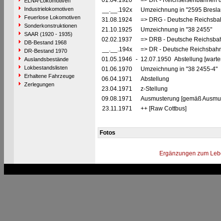
01.04.1920
=> DR - Reichseisenbahnen d
ELNA-Lokomotiven
Industrielokomotiven
__.__.192x
Umzeichnung in "2595 Bresla
Feuerlose Lokomotiven
31.08.1924
=> DRG - Deutsche Reichsbah
Sonderkonstruktionen
21.10.1925
Umzeichnung in "38 2455"
SAAR (1920 - 1935)
02.02.1937
=> DRB - Deutsche Reichsbah
DB-Bestand 1968
__.__.194x
=> DR - Deutsche Reichsbahn
DR-Bestand 1970
01.05.1946
-
12.07.1950 Abstellung [warte
Auslandsbestände
Lokbestandslisten
01.06.1970
Umzeichnung in "38 2455-4"
Erhaltene Fahrzeuge
06.04.1971
Abstellung
Zerlegungen
23.04.1971
z-Stellung
09.08.1971
Ausmusterung [gemäß Ausmust
23.11.1971
++ [Raw Cottbus]
Fotos
Ergänzungen zum Leb