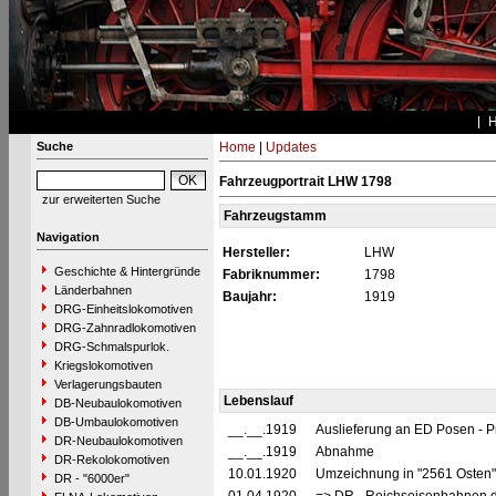
Suche
Home
|
Updates
Fahrzeugportrait LHW 1798
zur erweiterten Suche
Fahrzeugstamm
Navigation
Hersteller:
LHW
Geschichte & Hintergründe
Fabriknummer:
1798
Länderbahnen
Baujahr:
1919
DRG-Einheitslokomotiven
DRG-Zahnradlokomotiven
DRG-Schmalspurlok.
Kriegslokomotiven
Verlagerungsbauten
Lebenslauf
DB-Neubaulokomotiven
DB-Umbaulokomotiven
__.__.1919
Auslieferung an ED Posen - 
DR-Neubaulokomotiven
__.__.1919
Abnahme
DR-Rekolokomotiven
10.01.1920
Umzeichnung in "2561 Osten
DR - "6000er"