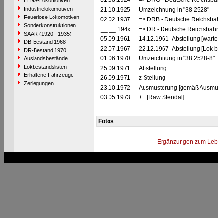
31.08.1924
=> DRG - Deutsche Reichsbah
ELNA-Lokomotiven
Industrielokomotiven
21.10.1925
Umzeichnung in "38 2528"
Feuerlose Lokomotiven
02.02.1937
=> DRB - Deutsche Reichsbah
Sonderkonstruktionen
__.__.194x
=> DR - Deutsche Reichsbahn
SAAR (1920 - 1935)
05.09.1961
-
14.12.1961 Abstellung [warte
DB-Bestand 1968
22.07.1967
-
22.12.1967 Abstellung [Lok be
DR-Bestand 1970
01.06.1970
Umzeichnung in "38 2528-8"
Auslandsbestände
Lokbestandslisten
25.09.1971
Abstellung
Erhaltene Fahrzeuge
26.09.1971
z-Stellung
Zerlegungen
23.10.1972
Ausmusterung [gemäß Ausmust
03.05.1973
++ [Raw Stendal]
Fotos
Ergänzungen zum Leb