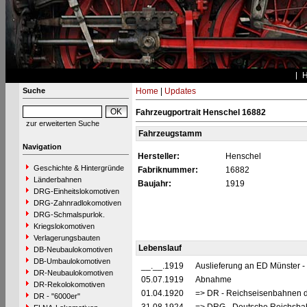
Suche
Home
|
Updates
Fahrzeugportrait Henschel 16882
zur erweiterten Suche
Fahrzeugstamm
Navigation
Hersteller:
Henschel
Geschichte & Hintergründe
Fabriknummer:
16882
Länderbahnen
Baujahr:
1919
DRG-Einheitslokomotiven
DRG-Zahnradlokomotiven
DRG-Schmalspurlok.
Kriegslokomotiven
Verlagerungsbauten
Lebenslauf
DB-Neubaulokomotiven
DB-Umbaulokomotiven
__.__.1919
Auslieferung an ED Münster -
DR-Neubaulokomotiven
05.07.1919
Abnahme
DR-Rekolokomotiven
01.04.1920
=> DR - Reichseisenbahnen d
DR - "6000er"