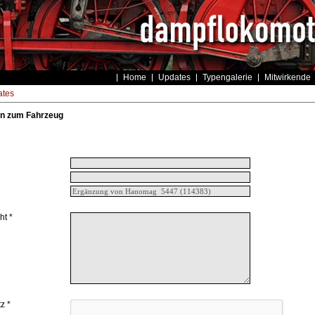
Home
Updates
Typengalerie
Mitwirkende
tes
n zum Fahrzeug
ht *
z *