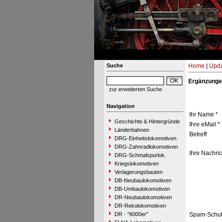
Suche
Home
|
Upda
Ergänzunge
zur erweiterten Suche
Navigation
Ihr Name *
Geschichte & Hintergründe
Ihre eMail *
Länderbahnen
Betreff
DRG-Einheitslokomotiven
DRG-Zahnradlokomotiven
Ihre Nachric
DRG-Schmalspurlok.
Kriegslokomotiven
Verlagerungsbauten
DB-Neubaulokomotiven
DB-Umbaulokomotiven
DR-Neubaulokomotiven
DR-Rekolokomotiven
DR - "6000er"
Spam-Schut