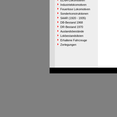
ELNA-Lokomotiven
Industrielokomotiven
Feuerlose Lokomotiven
Sonderkonstruktionen
SAAR (1920 - 1935)
DB-Bestand 1968
DR-Bestand 1970
Auslandsbestände
Lokbestandslisten
Erhaltene Fahrzeuge
Zerlegungen