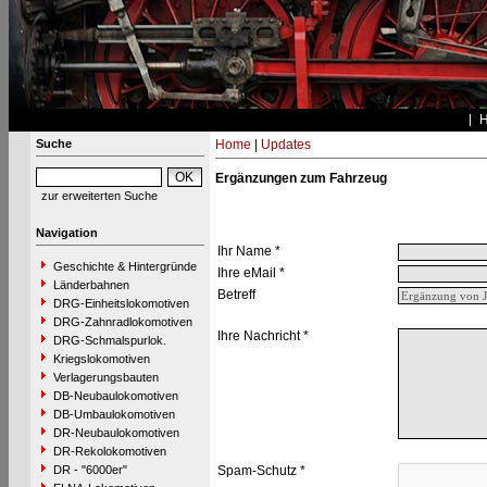
Suche
Home
|
Updates
Ergänzungen zum Fahrzeug
zur erweiterten Suche
Navigation
Ihr Name *
Geschichte & Hintergründe
Ihre eMail *
Länderbahnen
Betreff
DRG-Einheitslokomotiven
DRG-Zahnradlokomotiven
Ihre Nachricht *
DRG-Schmalspurlok.
Kriegslokomotiven
Verlagerungsbauten
DB-Neubaulokomotiven
DB-Umbaulokomotiven
DR-Neubaulokomotiven
DR-Rekolokomotiven
DR - "6000er"
Spam-Schutz *