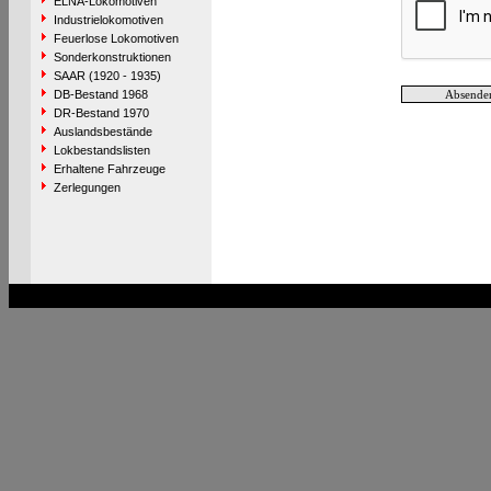
ELNA-Lokomotiven
Industrielokomotiven
Feuerlose Lokomotiven
Sonderkonstruktionen
SAAR (1920 - 1935)
DB-Bestand 1968
DR-Bestand 1970
Auslandsbestände
Lokbestandslisten
Erhaltene Fahrzeuge
Zerlegungen