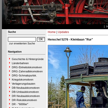
Suche
Home
|
Updates
Henschel 5276 - Kleinbaan "Rur"
zur erweiterten Suche
Navigation
Geschichte & Hintergründe
Länderbahnen
DRG-Einheitslokomotiven
DRG-Zahnradlokomotiven
DRG-Schmalspurlok.
Kriegslokomotiven
Verlagerungsbauten
DB-Neubaulokomotiven
DB-Umbaulokomotiven
DR-Neubaulokomotiven
DR-Rekolokomotiven
DR - "6000er"