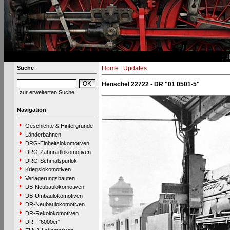
Suche
Home
|
Updates
Henschel 22722 - DR "01 0501-5"
zur erweiterten Suche
Navigation
Geschichte & Hintergründe
Länderbahnen
DRG-Einheitslokomotiven
DRG-Zahnradlokomotiven
DRG-Schmalspurlok.
Kriegslokomotiven
Verlagerungsbauten
DB-Neubaulokomotiven
DB-Umbaulokomotiven
DR-Neubaulokomotiven
DR-Rekolokomotiven
DR - "6000er"