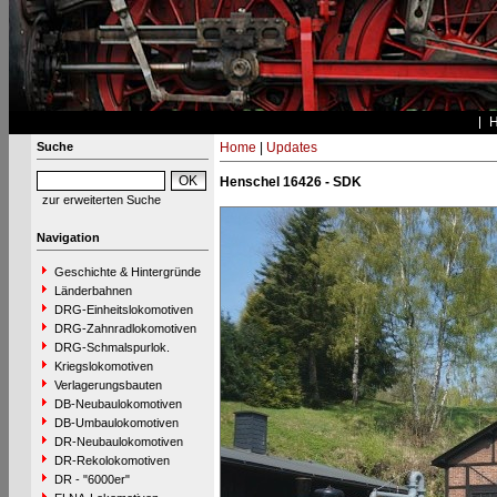
Suche
Home
|
Updates
Henschel 16426 - SDK
zur erweiterten Suche
Navigation
Geschichte & Hintergründe
Länderbahnen
DRG-Einheitslokomotiven
DRG-Zahnradlokomotiven
DRG-Schmalspurlok.
Kriegslokomotiven
Verlagerungsbauten
DB-Neubaulokomotiven
DB-Umbaulokomotiven
DR-Neubaulokomotiven
DR-Rekolokomotiven
DR - "6000er"