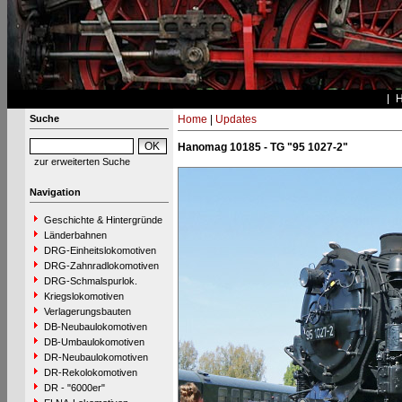
Suche
Home
|
Updates
Hanomag 10185 - TG "95 1027-2"
zur erweiterten Suche
Navigation
Geschichte & Hintergründe
Länderbahnen
DRG-Einheitslokomotiven
DRG-Zahnradlokomotiven
DRG-Schmalspurlok.
Kriegslokomotiven
Verlagerungsbauten
DB-Neubaulokomotiven
DB-Umbaulokomotiven
DR-Neubaulokomotiven
DR-Rekolokomotiven
DR - "6000er"