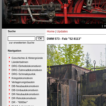
Suche
Home
|
Updates
DWM 573 - Falz "52 8113"
zur erweiterten Suche
Navigation
Geschichte & Hintergründe
Länderbahnen
DRG-Einheitslokomotiven
DRG-Zahnradlokomotiven
DRG-Schmalspurlok.
Kriegslokomotiven
Verlagerungsbauten
DB-Neubaulokomotiven
DB-Umbaulokomotiven
DR-Neubaulokomotiven
DR-Rekolokomotiven
DR - "6000er"