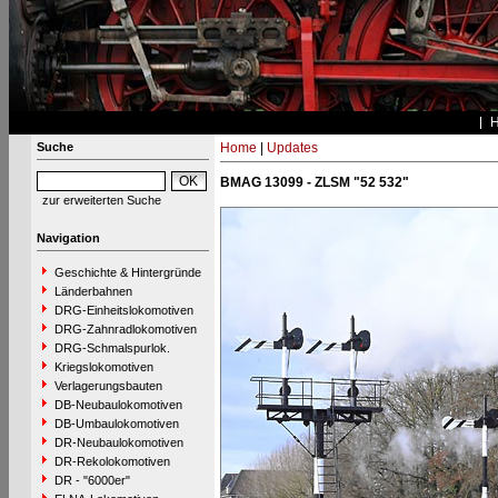
Suche
Home
|
Updates
BMAG 13099 - ZLSM "52 532"
zur erweiterten Suche
Navigation
Geschichte & Hintergründe
Länderbahnen
DRG-Einheitslokomotiven
DRG-Zahnradlokomotiven
DRG-Schmalspurlok.
Kriegslokomotiven
Verlagerungsbauten
DB-Neubaulokomotiven
DB-Umbaulokomotiven
DR-Neubaulokomotiven
DR-Rekolokomotiven
DR - "6000er"