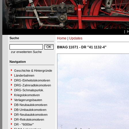
Suche
Home
|
Updates
BMAG 11071 - DR "41 1132-4"
zur erweiterten Suche
Navigation
Geschichte & Hintergründe
Länderbahnen
DRG-Einheitslokomotiven
DRG-Zahnradlokomotiven
DRG-Schmalspurlok.
Kriegslokomotiven
Verlagerungsbauten
DB-Neubaulokomotiven
DB-Umbaulokomotiven
DR-Neubaulokomotiven
DR-Rekolokomotiven
DR - "6000er"