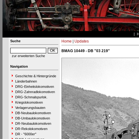
Suche
Home
|
Updates
BMAG 10449 - DB "03 219"
zur erweiterten Suche
Navigation
Geschichte & Hintergründe
Länderbahnen
DRG-Einheitslokomotiven
DRG-Zahnradlokomotiven
DRG-Schmalspurlok.
Kriegslokomotiven
Verlagerungsbauten
DB-Neubaulokomotiven
DB-Umbaulokomotiven
DR-Neubaulokomotiven
DR-Rekolokomotiven
DR - "6000er"