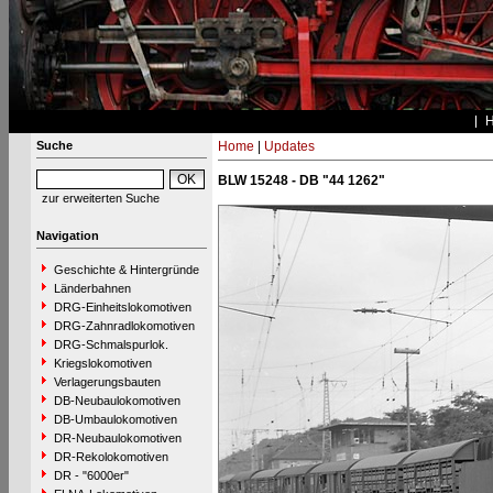
Suche
Home
|
Updates
BLW 15248 - DB "44 1262"
zur erweiterten Suche
Navigation
Geschichte & Hintergründe
Länderbahnen
DRG-Einheitslokomotiven
DRG-Zahnradlokomotiven
DRG-Schmalspurlok.
Kriegslokomotiven
Verlagerungsbauten
DB-Neubaulokomotiven
DB-Umbaulokomotiven
DR-Neubaulokomotiven
DR-Rekolokomotiven
DR - "6000er"