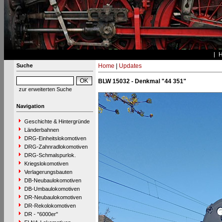
Suche
Home
|
Updates
BLW 15032 - Denkmal "44 351"
zur erweiterten Suche
Navigation
Geschichte & Hintergründe
Länderbahnen
DRG-Einheitslokomotiven
DRG-Zahnradlokomotiven
DRG-Schmalspurlok.
Kriegslokomotiven
Verlagerungsbauten
DB-Neubaulokomotiven
DB-Umbaulokomotiven
DR-Neubaulokomotiven
DR-Rekolokomotiven
DR - "6000er"