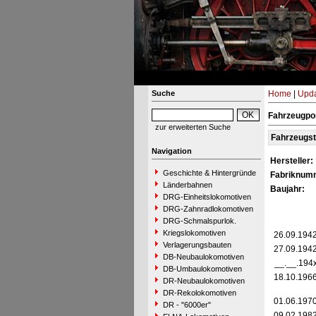
Suche
Home
|
Upda
Fahrzeugpor
zur erweiterten Suche
Fahrzeugs
Navigation
Hersteller:
Geschichte & Hintergründe
Fabriknum
Länderbahnen
Baujahr:
DRG-Einheitslokomotiven
DRG-Zahnradlokomotiven
DRG-Schmalspurlok.
Kriegslokomotiven
26.09.194
Verlagerungsbauten
27.09.194
DB-Neubaulokomotiven
__.__.194
DB-Umbaulokomotiven
18.10.196
DR-Neubaulokomotiven
DR-Rekolokomotiven
01.06.197
DR - "6000er"
09.02.198