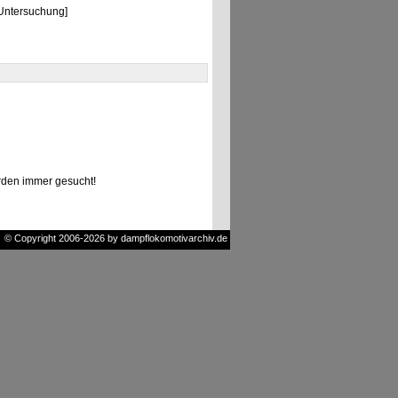
Untersuchung]
den immer gesucht!
© Copyright 2006-2026 by dampflokomotivarchiv.de