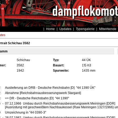
Home
Updates
Typengalerie
Mitwirkende
tes
trait Schichau 3582
tamm
Schichau
Typ:
44 ÜK
mer:
3582
Bauart:
1'E-h3
1942
Spurweite:
1435 mm
2
Auslieferung an DRB - Deutsche Reichsbahn [D] "44 1390 ÜK"
2
Abnahme [Reichsbahnausbesserungswerk Stargard]
x
=> DR - Deutsche Reichsbahn [D] "44 1390"
6
-
07.12.1966 Umbau durch Reichsbahnausbesserungswerk Meiningen [DDR]
[Ausrüstung mit geschweißtem Nachbaukessel (Raw Meiningen 1327/1966) un
0
Umzeichnung in "44 0390-3"
2
-
28.07.1982 Umbau durch Reichsbahnausbesserungswerk Meiningen [DDR]