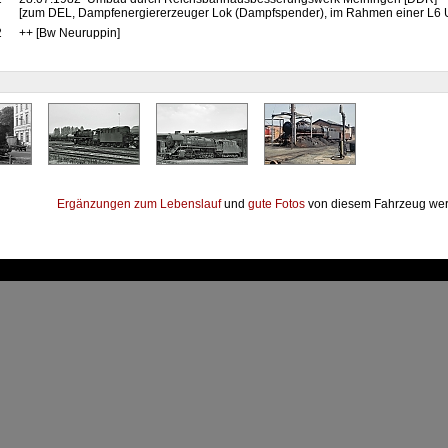
[zum DEL, Dampfenergiererzeuger Lok (Dampfspender), im Rahmen einer L6 
2
++ [Bw Neuruppin]
Ergänzungen zum Lebenslauf
und
gute Fotos
von diesem Fahrzeug wer