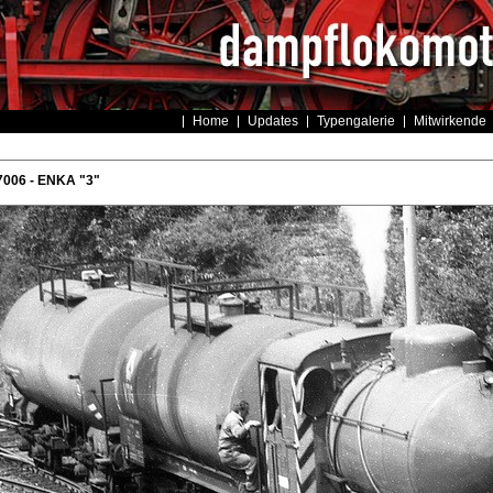
Home
Updates
Typengalerie
Mitwirkende
7006 - ENKA "3"