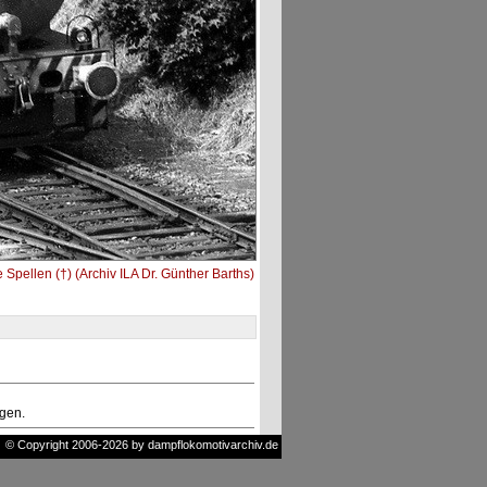
 Spellen (†) (Archiv ILA Dr. Günther Barths)
ngen.
© Copyright 2006-2026 by dampflokomotivarchiv.de