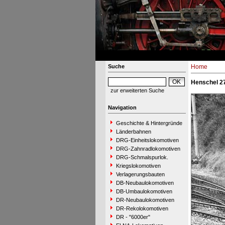
Suche
Home
Henschel 2
zur erweiterten Suche
Navigation
Geschichte & Hintergründe
Länderbahnen
DRG-Einheitslokomotiven
DRG-Zahnradlokomotiven
DRG-Schmalspurlok.
Kriegslokomotiven
Verlagerungsbauten
DB-Neubaulokomotiven
DB-Umbaulokomotiven
DR-Neubaulokomotiven
DR-Rekolokomotiven
DR - "6000er"