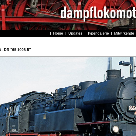
Home
Updates
Typengalerie
Mitwirkende
 - DR "65 1008-5"