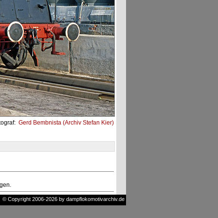
tograf:
Gerd Bembnista (Archiv Stefan Kier)
ngen.
© Copyright 2006-2026 by dampflokomotivarchiv.de