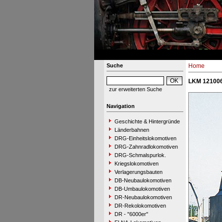
Suche
Home
LKM 121006
zur erweiterten Suche
Navigation
Geschichte & Hintergründe
Länderbahnen
DRG-Einheitslokomotiven
DRG-Zahnradlokomotiven
DRG-Schmalspurlok.
Kriegslokomotiven
Verlagerungsbauten
DB-Neubaulokomotiven
DB-Umbaulokomotiven
DR-Neubaulokomotiven
DR-Rekolokomotiven
DR - "6000er"