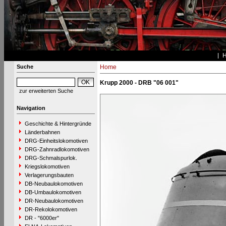
Suche
Home
Krupp 2000 - DRB "06 001"
zur erweiterten Suche
Navigation
Geschichte & Hintergründe
Länderbahnen
DRG-Einheitslokomotiven
DRG-Zahnradlokomotiven
DRG-Schmalspurlok.
Kriegslokomotiven
Verlagerungsbauten
DB-Neubaulokomotiven
DB-Umbaulokomotiven
DR-Neubaulokomotiven
DR-Rekolokomotiven
DR - "6000er"