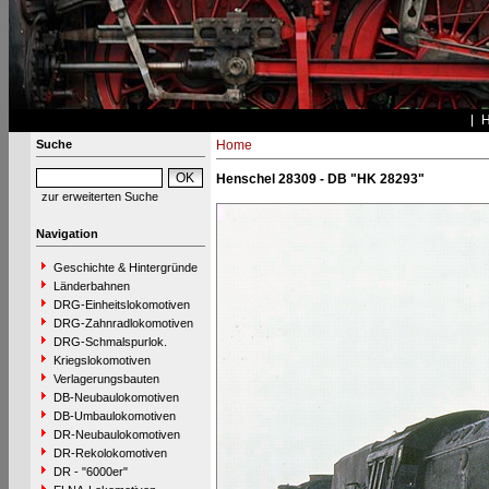
Suche
Home
Henschel 28309 - DB "HK 28293"
zur erweiterten Suche
Navigation
Geschichte & Hintergründe
Länderbahnen
DRG-Einheitslokomotiven
DRG-Zahnradlokomotiven
DRG-Schmalspurlok.
Kriegslokomotiven
Verlagerungsbauten
DB-Neubaulokomotiven
DB-Umbaulokomotiven
DR-Neubaulokomotiven
DR-Rekolokomotiven
DR - "6000er"