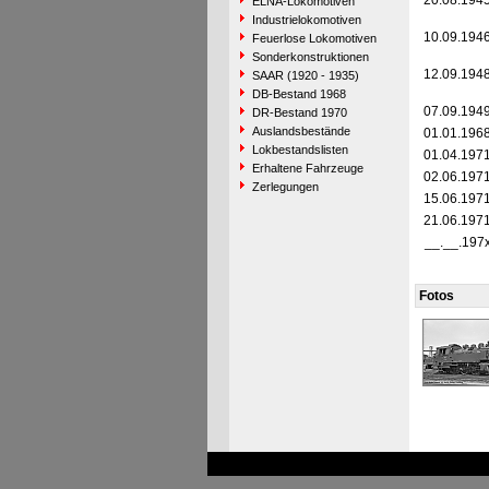
20.08.194
ELNA-Lokomotiven
Industrielokomotiven
10.09.194
Feuerlose Lokomotiven
Sonderkonstruktionen
12.09.194
SAAR (1920 - 1935)
DB-Bestand 1968
07.09.194
DR-Bestand 1970
Auslandsbestände
01.01.196
Lokbestandslisten
01.04.197
Erhaltene Fahrzeuge
02.06.197
Zerlegungen
15.06.197
21.06.197
__.__.197
Fotos