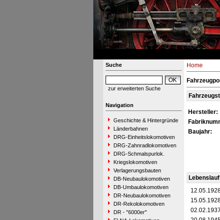
Suche
Home
Fahrzeugpor
zur erweiterten Suche
Fahrzeugs
Navigation
Hersteller:
Geschichte & Hintergründe
Fabriknum
Länderbahnen
Baujahr:
DRG-Einheitslokomotiven
DRG-Zahnradlokomotiven
DRG-Schmalspurlok.
Kriegslokomotiven
Verlagerungsbauten
Lebenslauf
DB-Neubaulokomotiven
DB-Umbaulokomotiven
12.05.192
DR-Neubaulokomotiven
15.05.192
DR-Rekolokomotiven
02.02.193
DR - "6000er"