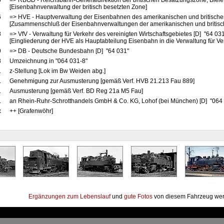
5
=> RBGD - Reichsbahn-Generaldirektion der britischen Besatzungszone, Bielef
[Eisenbahnverwaltung der britisch besetzten Zone]
6
=> HVE - Hauptverwaltung der Eisenbahnen des amerikanischen und britische
[Zusammenschluß der Eisenbahnverwaltungen der amerikanischen und britis
8
=> VfV - Verwaltung für Verkehr des vereinigten Wirtschaftsgebietes [D] "64 03
[Eingliederung der HVE als Hauptabteilung Eisenbahn in die Verwaltung für Ve
9
=> DB - Deutsche Bundesbahn [D] "64 031"
8
Umzeichnung in "064 031-8"
1
z-Stellung [Lok im Bw Weiden abg.]
1
Genehmigung zur Ausmusterung [gemäß Verf. HVB 21.213 Fau 889]
1
Ausmusterung [gemäß Verf. BD Reg 21a M5 Fau]
1
an Rhein-Ruhr-Schrotthandels GmbH & Co. KG, Lohof (bei München) [D] "064 0
x
++ [Grafenwöhr]
Ergänzungen zum Lebenslauf
und
gute Fotos
von diesem Fahrzeug wer