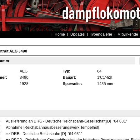
Home
Updates
Typengalerie
Mitwirkende
trait AEG 3490
tamm
AEG
Typ:
64
mer:
3490
Bauart:
1'C1'-h2t
1928
Spurweite:
1435 mm
8
Auslieferung an DRG - Deutsche Reichsbahn-Gesellschaft [D] "64 031"
8
Abnahme [Reichsbahnausbesserungswerk Tempelhof]
7
=> DRB - Deutsche Reichsbahn [D] "64 031"