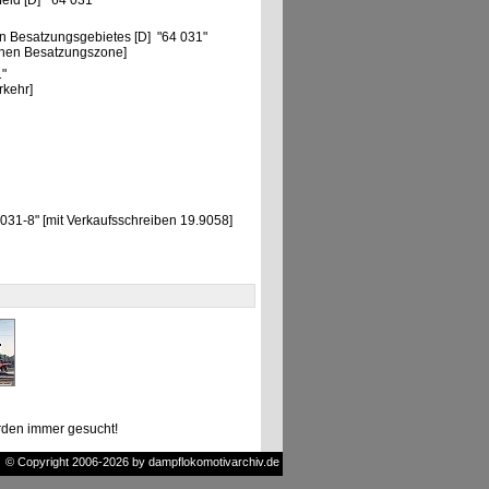
eld [D] "64 031"
n Besatzungsgebietes [D] "64 031"
chen Besatzungszone]
1"
rkehr]
31-8" [mit Verkaufsschreiben 19.9058]
den immer gesucht!
© Copyright 2006-2026 by dampflokomotivarchiv.de