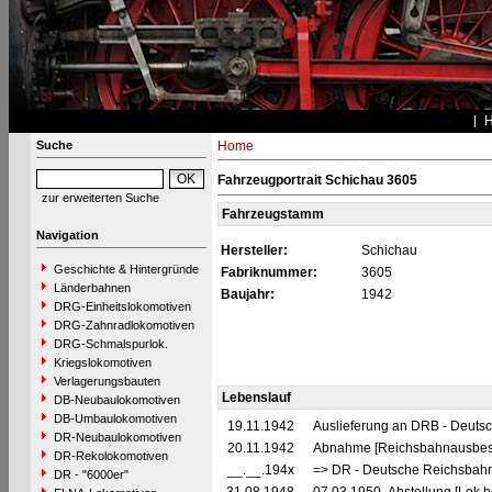
Suche
Home
Fahrzeugportrait Schichau 3605
zur erweiterten Suche
Fahrzeugstamm
Navigation
Hersteller:
Schichau
Geschichte & Hintergründe
Fabriknummer:
3605
Länderbahnen
Baujahr:
1942
DRG-Einheitslokomotiven
DRG-Zahnradlokomotiven
DRG-Schmalspurlok.
Kriegslokomotiven
Verlagerungsbauten
Lebenslauf
DB-Neubaulokomotiven
DB-Umbaulokomotiven
19.11.1942
Auslieferung an DRB - Deuts
DR-Neubaulokomotiven
20.11.1942
Abnahme [Reichsbahnausbess
DR-Rekolokomotiven
__.__.194x
=> DR - Deutsche Reichsbahn
DR - "6000er"