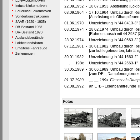
31.08.1948
-
07.03.1950 Abstellung [Lok b
ELNA-Lokomotiven
Industrielokomotiven
22.09.1952
-
18.07.1953 Abstellung [Lok be
Feuerlose Lokomotiven
03.09.1964
-
17.10.1964 Umbau durch Re
Sonderkonstruktionen
[Ausrüstung mit Ölhauptfeuer
SAAR (1920 - 1935)
01.06.1970
Umzeichnung in "44 0413-3" [
DB-Bestand 1968
08.02.1974
-
28.02.1974 Umbau durch Re
DR-Bestand 1970
[Rahmentausch mit 44 2987 (
Auslandsbestände
28.02.1974
Umzeichnung in "44 0663-3" [
Lokbestandslisten
07.12.1981
-
30.01.1982 Umbau durch Re
Erhaltene Fahrzeuge
[zur kohlegefeuerten, fahrfäh
Zerlegungen
30.01.1982
Umzeichnung in "44 1663-2"
__.__.198x
Umzeichnung in "44 2663-1"
30.05.1989
-
30.06.1989 Umbau durch Re
[zum DEL, Dampfenergiererze
01.07.1989
-
__.__.199x
Einsatz als Damp
02.08.1992
an ETB - Eisenbahnfreunde Tra
Fotos