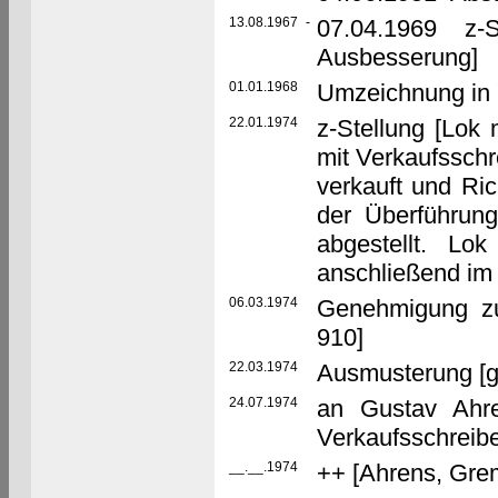
13.08.1967
-
07.04.1969 z-St
Ausbesserung]
01.01.1968
Umzeichnung in 
22.01.1974
z-Stellung [Lok 
mit Verkaufssch
verkauft und Ri
der Überführun
abgestellt. L
anschließend im
06.03.1974
Genehmigung z
910]
22.03.1974
Ausmusterung [g
24.07.1974
an Gustav Ahr
Verkaufsschreib
__.__.1974
++ [Ahrens, Grem