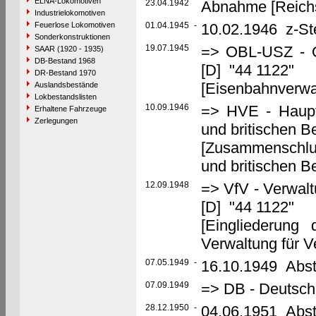
ELNA-Lokomotiven
23.04.1942
Abnahme [Reich
Industrielokomotiven
Feuerlose Lokomotiven
01.04.1945
-
10.02.1946 z-St
Sonderkonstruktionen
19.07.1945
=> OBL-USZ - Ob
SAAR (1920 - 1935)
DB-Bestand 1968
[D] "44 1122"
DR-Bestand 1970
[Eisenbahnverwa
Auslandsbestände
Lokbestandslisten
10.09.1946
=> HVE - Haupt
Erhaltene Fahrzeuge
Zerlegungen
und britischen 
[Zusammenschlu
und britischen 
12.09.1948
=> VfV - Verwalt
[D] "44 1122"
[Eingliederung
Verwaltung für V
07.05.1949
-
16.10.1949 Abste
07.09.1949
=> DB - Deutsch
28.12.1950
-
04.06.1951 Abst