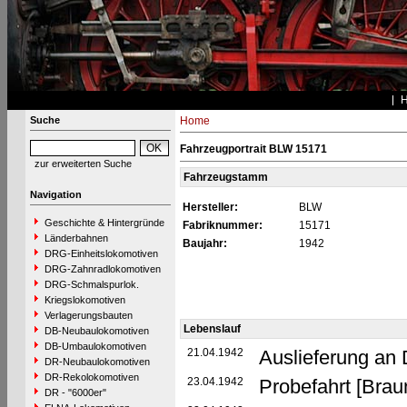
Suche
Home
Fahrzeugportrait BLW 15171
zur erweiterten Suche
Fahrzeugstamm
Navigation
Hersteller:
BLW
Geschichte & Hintergründe
Fabriknummer:
15171
Länderbahnen
Baujahr:
1942
DRG-Einheitslokomotiven
DRG-Zahnradlokomotiven
DRG-Schmalspurlok.
Kriegslokomotiven
Verlagerungsbauten
Lebenslauf
DB-Neubaulokomotiven
DB-Umbaulokomotiven
21.04.1942
Auslieferung an
DR-Neubaulokomotiven
DR-Rekolokomotiven
23.04.1942
Probefahrt [Brau
DR - "6000er"