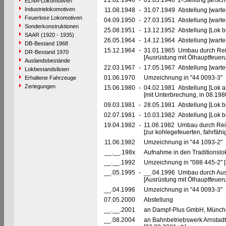
21.02.1946
-
01.03.1946 z-Stellung [ansch
ELNA-Lokomotiven
Industrielokomotiven
11.08.1948
-
31.07.1949 Abstellung [warte
Feuerlose Lokomotiven
04.09.1950
-
27.03.1951 Abstellung [warte
Sonderkonstruktionen
25.08.1951
-
13.12.1952 Abstellung [Lok be
SAAR (1920 - 1935)
26.05.1964
-
14.12.1964 Abstellung [warte
DB-Bestand 1968
15.12.1964
-
31.01.1965 Umbau durch Re
DR-Bestand 1970
[Ausrüstung mit Ölhauptfeuer
Auslandsbestände
22.03.1967
-
17.05.1967 Abstellung [warte
Lokbestandslisten
01.06.1970
Umzeichnung in "44 0093-3"
Erhaltene Fahrzeuge
Zerlegungen
15.06.1980
-
04.02.1981 Abstellung [Lok a
[mit Unterbrechung, in 08.1980
09.03.1981
-
28.05.1981 Abstellung [Lok be
02.07.1981
-
10.03.1982 Abstellung [Lok be
19.04.1982
-
11.06.1982 Umbau durch Re
[zur kohlegefeuerten, fahrfäh
11.06.1982
Umzeichnung in "44 1093-2"
__.__.198x
Aufnahme in den Traditionslo
__.__.1992
Umzeichnung in "088 445-2"
__.05.1995
-
__.04.1996 Umbau durch Au
[Ausrüstung mit Ölhauptfeuer
__.04.1996
Umzeichnung in "44 0093-3"
07.05.2000
Abstellung
__.__.2001
an Dampf-Plus GmbH, München [
__.08.2004
an Bahnbetriebswerk Arnstadt h