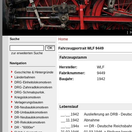
Suche
Home
Fahrzeugportrait WLF 9449
zur erweiterten Suche
Fahrzeugstamm
Navigation
Hersteller:
WLF
Geschichte & Hintergründe
Fabriknummer:
9449
Länderbahnen
Baujahr:
1942
DRG-Einheitslokomotiven
DRG-Zahnradlokomotiven
DRG-Schmalspurlok.
Kriegslokomotiven
Verlagerungsbauten
Lebenslauf
DB-Neubaulokomotiven
DB-Umbaulokomotiven
__.__.1942
Auslieferung an DRB - Deuts
DR-Neubaulokomotiven
__.11.1942
Abnahme
DR-Rekolokomotiven
__.__.194x
=> DR - Deutsche Reichsbahn
DR - "6000er"