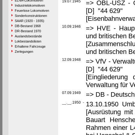
ELNA-Lokomotiven
19.07.1945
=> OBL-USZ - Ob
Industrielokomotiven
[D] "44 629"
Feuerlose Lokomotiven
Sonderkonstruktionen
[Eisenbahnverwa
SAAR (1920 - 1935)
DB-Bestand 1968
10.09.1946
=> HVE - Haupt
DR-Bestand 1970
und britischen 
Auslandsbestände
Lokbestandslisten
[Zusammenschlu
Erhaltene Fahrzeuge
und britischen 
Zerlegungen
12.09.1948
=> VfV - Verwalt
[D] "44 629"
[Eingliederung
Verwaltung für V
07.09.1949
=> DB - Deutsch
__.__.1950
-
13.10.1950 Umb
[Ausrüstung mi
Bauart Hensch
Rahmen einer L4