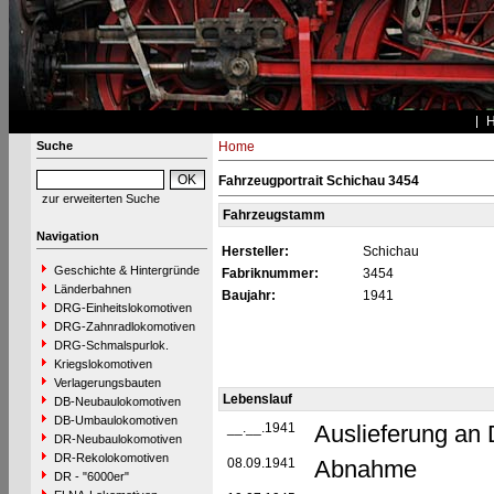
Suche
Home
Fahrzeugportrait Schichau 3454
zur erweiterten Suche
Fahrzeugstamm
Navigation
Hersteller:
Schichau
Geschichte & Hintergründe
Fabriknummer:
3454
Länderbahnen
Baujahr:
1941
DRG-Einheitslokomotiven
DRG-Zahnradlokomotiven
DRG-Schmalspurlok.
Kriegslokomotiven
Verlagerungsbauten
Lebenslauf
DB-Neubaulokomotiven
DB-Umbaulokomotiven
__.__.1941
Auslieferung an
DR-Neubaulokomotiven
DR-Rekolokomotiven
08.09.1941
Abnahme
DR - "6000er"