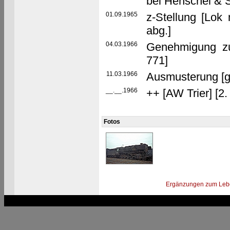
bei Henschel &
01.09.1965
z-Stellung [Lok
abg.]
04.03.1966
Genehmigung z
771]
11.03.1966
Ausmusterung [g
__.__.1966
++ [AW Trier] [2
Fotos
Ergänzungen zum Leb