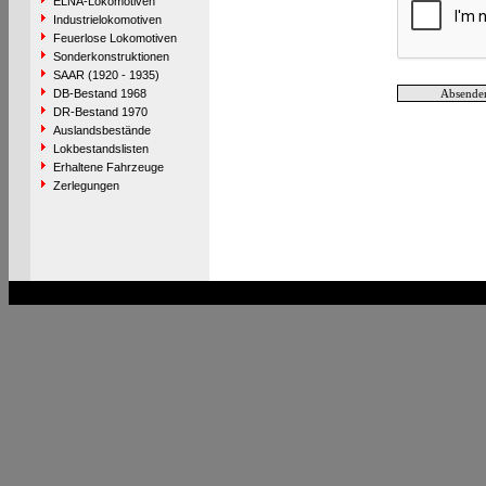
ELNA-Lokomotiven
Industrielokomotiven
Feuerlose Lokomotiven
Sonderkonstruktionen
SAAR (1920 - 1935)
DB-Bestand 1968
DR-Bestand 1970
Auslandsbestände
Lokbestandslisten
Erhaltene Fahrzeuge
Zerlegungen