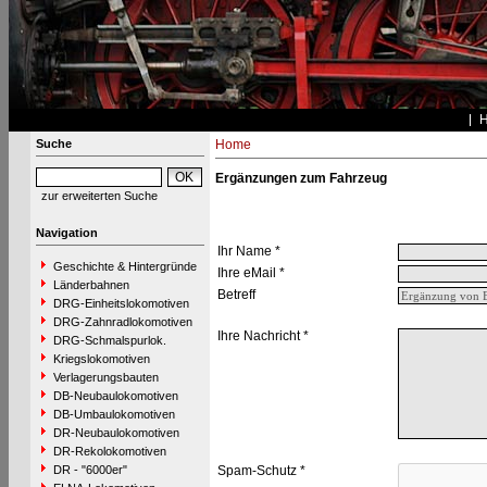
Suche
Home
Ergänzungen zum Fahrzeug
zur erweiterten Suche
Navigation
Ihr Name *
Geschichte & Hintergründe
Ihre eMail *
Länderbahnen
Betreff
DRG-Einheitslokomotiven
DRG-Zahnradlokomotiven
Ihre Nachricht *
DRG-Schmalspurlok.
Kriegslokomotiven
Verlagerungsbauten
DB-Neubaulokomotiven
DB-Umbaulokomotiven
DR-Neubaulokomotiven
DR-Rekolokomotiven
DR - "6000er"
Spam-Schutz *