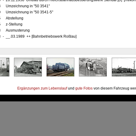
8
-
20.11.1958 Umbau durch Reichsbahnausbesserungswerk Stendal [D] [Rekonst
8
Umzeichnung in "50 3541"
0
Umzeichnung in "50 3541-5"
5
Abstellung
5
z-Stellung
8
Ausmusterung
8
-
__.03.1989 ++ [Bahnbetriebswerk Roßlau]
Ergänzungen zum Lebenslauf
und
gute Fotos
von diesem Fahrzeug wer