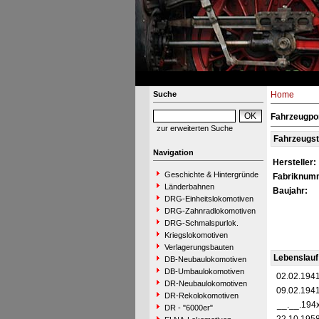
Suche
Home
Fahrzeugpo
zur erweiterten Suche
Fahrzeugs
Navigation
Hersteller:
Geschichte & Hintergründe
Fabriknum
Länderbahnen
Baujahr:
DRG-Einheitslokomotiven
DRG-Zahnradlokomotiven
DRG-Schmalspurlok.
Kriegslokomotiven
Verlagerungsbauten
Lebenslauf
DB-Neubaulokomotiven
DB-Umbaulokomotiven
02.02.194
DR-Neubaulokomotiven
09.02.194
DR-Rekolokomotiven
__.__.194
DR - "6000er"