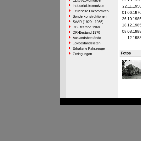
22.10.195
ELNA-Lokomotiven
Industrielokomotiven
22.11.195
Feuerlose Lokomotiven
01.06.197
Sonderkonstruktionen
26.10.198
SAAR (1920 - 1935)
18.12.198
DB-Bestand 1968
08.08.198
DR-Bestand 1970
__.12.198
Auslandsbestände
Lokbestandslisten
Erhaltene Fahrzeuge
Fotos
Zerlegungen