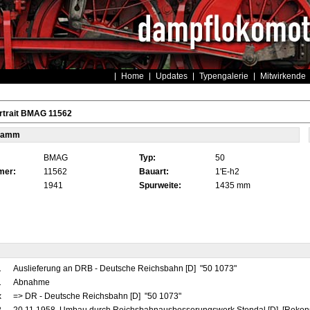
Home
Updates
Typengalerie
Mitwirkende
rtrait BMAG 11562
tamm
BMAG
Typ:
50
mer:
11562
Bauart:
1'E-h2
1941
Spurweite:
1435 mm
1
Auslieferung an DRB - Deutsche Reichsbahn [D] "50 1073"
1
Abnahme
x
=> DR - Deutsche Reichsbahn [D] "50 1073"