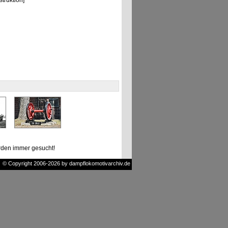
ruktion]
den immer gesucht!
© Copyright 2006-2026 by dampflokomotivarchiv.de