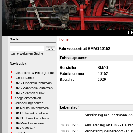
Suche
Home
Fahrzeugportrait BMAG 10152
zur erweiterten Suche
Fahrzeugstamm
Navigation
Hersteller:
BMAG
Geschichte & Hintergründe
Fabriknummer:
10152
Länderbahnen
Baujahr:
1929
DRG-Einheitslokomotiven
DRG-Zahnradlokomotiven
DRG-Schmalspurlok.
Kriegslokomotiven
Verlagerungsbauten
Lebenslauf
DB-Neubaulokomotiven
DB-Umbaulokomotiven
Ausrüstung mit Friedmann-Ab
DR-Neubaulokomotiven
DR-Rekolokomotiven
26.06.1933
Auslieferung an DRG - Deutsc
DR - "6000er"
28.06.1933
Probefahrt [Meinersdorf - Thu