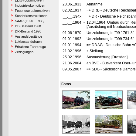
ELNA-Lokomotiven
28.06.1933
Abnahme
Industrielokomotiven
02.02.1937
=> DRB - Deutsche Reichsbah
Feuerlose Lokomotiven
Sonderkonstruktionen
__.__.194x
=> DR - Deutsche Reichsbahn
SAAR (1920 - 1935)
__.__.1964
-
12.04.1964 Umbau durch Reic
DB-Bestand 1968
[Ausrüstung mit Neubaukesse
DR-Bestand 1970
01.06.1970
Umzeichnung in "99 1761-8"
Auslandsbestände
01.01.1992
Umzeichnung in "099 734-6"
Lokbestandslisten
01.01.1994
=> DB AG - Deutsche Bahn AG
Erhaltene Fahrzeuge
21.02.1996
z-Stellung
Zerlegungen
25.02.1996
Ausmusterung [Dresden]
21.06.2004
an BVO - Busverkehr Ober- u
09.05.2007
=> SDG - Sächsische Dampfei
Fotos