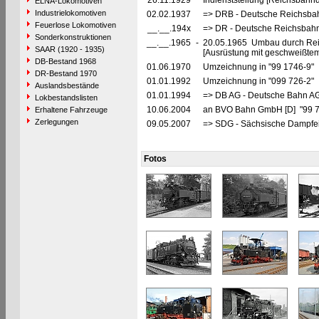
26.11.1929
Indienststellung [Reichsbahnd
ELNA-Lokomotiven
Industrielokomotiven
02.02.1937
=> DRB - Deutsche Reichsbah
Feuerlose Lokomotiven
__.__.194x
=> DR - Deutsche Reichsbahn
Sonderkonstruktionen
__.__.1965
-
20.05.1965 Umbau durch Reic
SAAR (1920 - 1935)
[Ausrüstung mit geschweißte
DB-Bestand 1968
01.06.1970
Umzeichnung in "99 1746-9"
DR-Bestand 1970
01.01.1992
Umzeichnung in "099 726-2"
Auslandsbestände
01.01.1994
=> DB AG - Deutsche Bahn AG
Lokbestandslisten
10.06.2004
an BVO Bahn GmbH [D] "99 
Erhaltene Fahrzeuge
Zerlegungen
09.05.2007
=> SDG - Sächsische Dampfei
Fotos