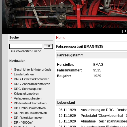
Suche
Home
Fahrzeugportrait BMAG 9535
zur erweiterten Suche
Fahrzeugstamm
Navigation
Hersteller:
BMAG
Geschichte & Hintergründe
Fabriknummer:
9535
Länderbahnen
Baujahr:
1929
DRG-Einheitslokomotiven
DRG-Zahnradlokomotiven
DRG-Schmalspurlok.
Kriegslokomotiven
Verlagerungsbauten
Lebenslauf
DB-Neubaulokomotiven
DB-Umbaulokomotiven
06.11.1929
Auslieferung an DRG - Deutsc
DR-Neubaulokomotiven
15.11.1929
Probefahrt [Oberwiesenthal - 
DR-Rekolokomotiven
15.11.1929
Abnahme [Reichsbahnausbes
DR - "6000er"