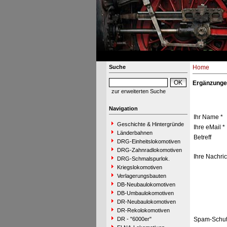
Suche
Home
Ergänzunge
zur erweiterten Suche
Navigation
Ihr Name *
Geschichte & Hintergründe
Ihre eMail *
Länderbahnen
Betreff
DRG-Einheitslokomotiven
DRG-Zahnradlokomotiven
Ihre Nachric
DRG-Schmalspurlok.
Kriegslokomotiven
Verlagerungsbauten
DB-Neubaulokomotiven
DB-Umbaulokomotiven
DR-Neubaulokomotiven
DR-Rekolokomotiven
DR - "6000er"
Spam-Schut