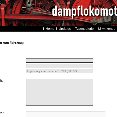
Home
Updates
Typengalerie
Mitwirkende
n zum Fahrzeug
ht *
z *