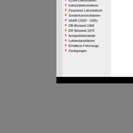
ELNA-Lokomotiven
Industrielokomotiven
Feuerlose Lokomotiven
Sonderkonstruktionen
SAAR (1920 - 1935)
DB-Bestand 1968
DR-Bestand 1970
Auslandsbestände
Lokbestandslisten
Erhaltene Fahrzeuge
Zerlegungen