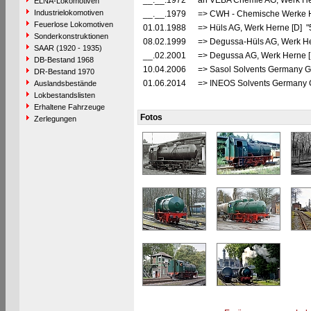
__.__.1972
an VEBA Chemie AG, Werk He
ELNA-Lokomotiven
Industrielokomotiven
__.__.1979
=> CWH - Chemische Werke H
Feuerlose Lokomotiven
01.01.1988
=> Hüls AG, Werk Herne [D] "
Sonderkonstruktionen
08.02.1999
=> Degussa-Hüls AG, Werk He
SAAR (1920 - 1935)
__.02.2001
=> Degussa AG, Werk Herne [
DB-Bestand 1968
10.04.2006
=> Sasol Solvents Germany G
DR-Bestand 1970
01.06.2014
=> INEOS Solvents Germany 
Auslandsbestände
Lokbestandslisten
Erhaltene Fahrzeuge
Fotos
Zerlegungen