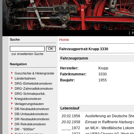
Suche
Home
Fahrzeugportrait Krupp 3330
zur erweiterten Suche
Fahrzeugstamm
Navigation
Hersteller:
Krupp
Geschichte & Hintergründe
Fabriknummer:
3330
Länderbahnen
Baujahr:
1955
DRG-Einheitslokomotiven
DRG-Zahnradlokomotiven
DRG-Schmalspurlok.
Kriegslokomotiven
Verlagerungsbauten
Lebenslauf
DB-Neubaulokomotiven
DB-Umbaulokomotiven
20.02.1958
Auslieferung an Deutsche She
DR-Neubaulokomotiven
20.02.1958
Einsatz in Raffinerie Harbur
DR-Rekolokomotiven
__.__.1972
an WLH - Westfälische Lokomo
DR - "6000er"