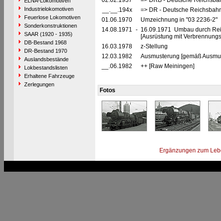
02.02.1937
=> DRB - Deutsche Reichsbah
ELNA-Lokomotiven
Industrielokomotiven
__.__.194x
=> DR - Deutsche Reichsbahn
Feuerlose Lokomotiven
01.06.1970
Umzeichnung in "03 2236-2"
Sonderkonstruktionen
14.08.1971
-
16.09.1971 Umbau durch Re
SAAR (1920 - 1935)
[Ausrüstung mit Verbrennungs
DB-Bestand 1968
16.03.1978
z-Stellung
DR-Bestand 1970
12.03.1982
Ausmusterung [gemäß Ausmust
Auslandsbestände
__.06.1982
++ [Raw Meiningen]
Lokbestandslisten
Erhaltene Fahrzeuge
Zerlegungen
Fotos
Ergänzungen zum Leb