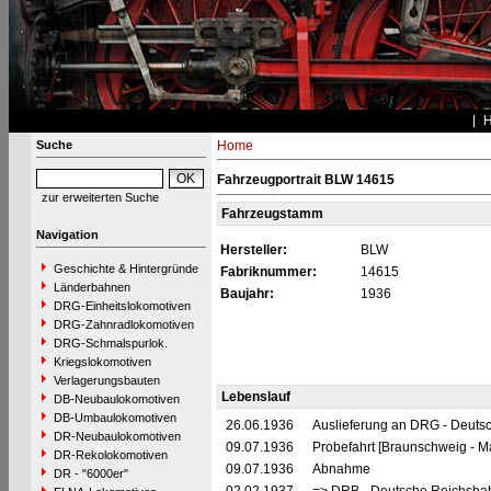
Suche
Home
Fahrzeugportrait BLW 14615
zur erweiterten Suche
Fahrzeugstamm
Navigation
Hersteller:
BLW
Geschichte & Hintergründe
Fabriknummer:
14615
Länderbahnen
Baujahr:
1936
DRG-Einheitslokomotiven
DRG-Zahnradlokomotiven
DRG-Schmalspurlok.
Kriegslokomotiven
Verlagerungsbauten
Lebenslauf
DB-Neubaulokomotiven
DB-Umbaulokomotiven
26.06.1936
Auslieferung an DRG - Deutsc
DR-Neubaulokomotiven
09.07.1936
Probefahrt [Braunschweig - 
DR-Rekolokomotiven
09.07.1936
Abnahme
DR - "6000er"