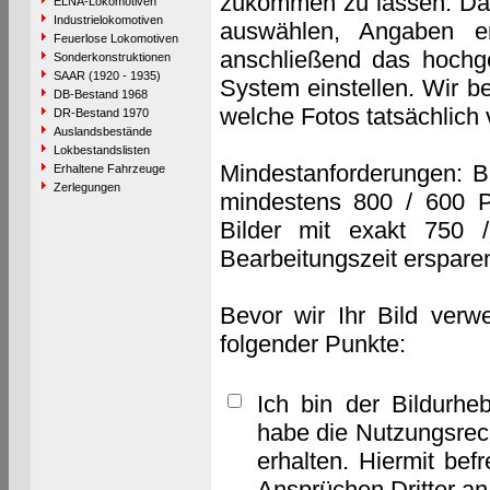
zukommen zu lassen. Das 
ELNA-Lokomotiven
Industrielokomotiven
auswählen, Angaben e
Feuerlose Lokomotiven
anschließend das hochge
Sonderkonstruktionen
SAAR (1920 - 1935)
System einstellen. Wir b
DB-Bestand 1968
welche Fotos tatsächlich
DR-Bestand 1970
Auslandsbestände
Lokbestandslisten
Mindestanforderungen: B
Erhaltene Fahrzeuge
Zerlegungen
mindestens 800 / 600 P
Bilder mit exakt 750 
Bearbeitungszeit erspare
Bevor wir Ihr Bild verw
folgender Punkte:
Ich bin der Bildurhe
habe die Nutzungsrec
erhalten. Hiermit bef
Ansprüchen Dritter a