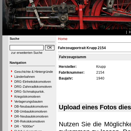
Suche
Home
Fahrzeugportrait Krupp 2154
zur erweiterten Suche
Fahrzeugstamm
Navigation
Hersteller:
Krupp
Geschichte & Hintergründe
Fabriknummer:
2154
Länderbahnen
Baujahr:
1940
DRG-Einheitslokomotiven
DRG-Zahnradlokomotiven
DRG-Schmalspurlok.
Kriegslokomotiven
Verlagerungsbauten
Upload eines Fotos die
DB-Neubaulokomotiven
DB-Umbaulokomotiven
DR-Neubaulokomotiven
DR-Rekolokomotiven
Nutzen Sie die Möglichke
DR - "6000er"