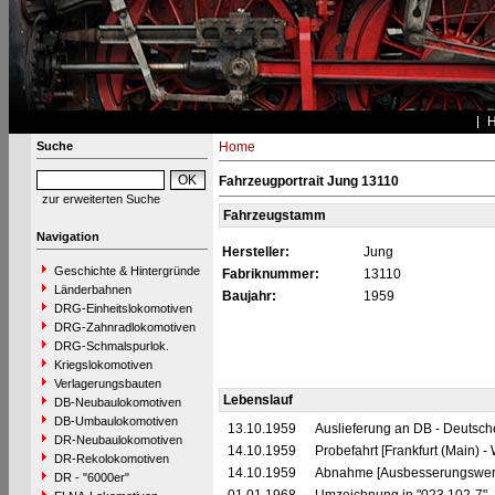
Suche
Home
Fahrzeugportrait Jung 13110
zur erweiterten Suche
Fahrzeugstamm
Navigation
Hersteller:
Jung
Geschichte & Hintergründe
Fabriknummer:
13110
Länderbahnen
Baujahr:
1959
DRG-Einheitslokomotiven
DRG-Zahnradlokomotiven
DRG-Schmalspurlok.
Kriegslokomotiven
Verlagerungsbauten
Lebenslauf
DB-Neubaulokomotiven
DB-Umbaulokomotiven
13.10.1959
Auslieferung an DB - Deutsc
DR-Neubaulokomotiven
14.10.1959
Probefahrt [Frankfurt (Main) 
DR-Rekolokomotiven
14.10.1959
Abnahme [Ausbesserungswerk 
DR - "6000er"