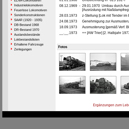
01.01.1968
Umzeichnung in "023 102-7"
ELNA-Lokomotiven
Industrielokomotiven
08.12.1969
-
29.01.1970 Umbau durch Aus
[Ausrüstung mit Naßdampfreg
Feuerlose Lokomotiven
Sonderkonstruktionen
28.03.1973
z-Stellung [Lok mit Tender im 
SAAR (1920 - 1935)
24.08.1973
Genehmigung zur Ausmusteru
DB-Bestand 1968
18.09.1973
Ausmusterung [gemäß Verf. B
DR-Bestand 1970
__.__.1973
++ [AW Trier] [2. Halbjahr 197
Auslandsbestände
Lokbestandslisten
Erhaltene Fahrzeuge
Fotos
Zerlegungen
Ergänzungen zum Leb