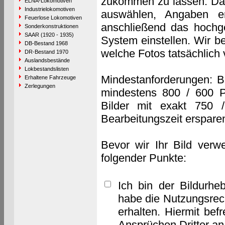
zukommen zu lassen. Das 
ELNA-Lokomotiven
Industrielokomotiven
auswählen, Angaben e
Feuerlose Lokomotiven
anschließend das hochge
Sonderkonstruktionen
SAAR (1920 - 1935)
System einstellen. Wir b
DB-Bestand 1968
welche Fotos tatsächlich
DR-Bestand 1970
Auslandsbestände
Lokbestandslisten
Mindestanforderungen: B
Erhaltene Fahrzeuge
Zerlegungen
mindestens 800 / 600 P
Bilder mit exakt 750 
Bearbeitungszeit erspare
Bevor wir Ihr Bild verw
folgender Punkte:
Ich bin der Bildurhe
habe die Nutzungsrec
erhalten. Hiermit bef
Ansprüchen Dritter a