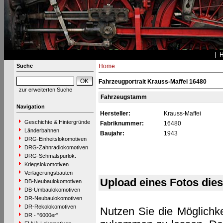
Suche
Home
Fahrzeugportrait Krauss-Maffei 16480
zur erweiterten Suche
Fahrzeugstamm
Navigation
Hersteller:
Krauss-Maffei
Geschichte & Hintergründe
Fabriknummer:
16480
Länderbahnen
Baujahr:
1943
DRG-Einheitslokomotiven
DRG-Zahnradlokomotiven
DRG-Schmalspurlok.
Kriegslokomotiven
Verlagerungsbauten
Upload eines Fotos die
DB-Neubaulokomotiven
DB-Umbaulokomotiven
DR-Neubaulokomotiven
DR-Rekolokomotiven
Nutzen Sie die Möglichke
DR - "6000er"