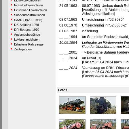
__.__.194x
=> DR - Deutsche Reichsbahn
ELNA-Lokomotiven
Industrielokomotiven
21.05.1963
-
08.07.1963 Umbau durch Rei
[Ausrüstung mit Verbrennu
Feuerlose Lokomotiven
Achslagerstellkeilen]
Sonderkonstruktionen
08.07.1963
Umzeichnung in "52 8086"
SAAR (1920 - 1935)
DB-Bestand 1968
01.06.1970
Umzeichnung in "52 8086-2"
DR-Bestand 1970
01.02.1987
z-Stellung
Auslandsbestände
__.__.1994
an Gemeinde Radevormwald,
Lokbestandslisten
10.09.1994
Leihgabe an Förderverein Wu
Erhaltene Fahrzeuge
[Tag der Überführung von Ha
Zerlegungen
__.__.2001
=> Bergische Bahnen Förderv
__.__.2024
an Privat [D]
[Lok am 25.04.2024 nach Luc
__.__.2024
Vermietung an DBV - Förderve
[Lok am 25.04.2024 nach Luc
[Einsatz durch Kulturdampf 
Fotos