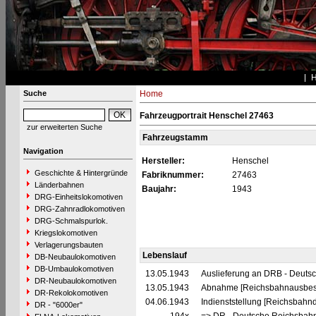
Suche
Home
Fahrzeugportrait Henschel 27463
zur erweiterten Suche
Fahrzeugstamm
Navigation
Hersteller:
Henschel
Geschichte & Hintergründe
Fabriknummer:
27463
Länderbahnen
Baujahr:
1943
DRG-Einheitslokomotiven
DRG-Zahnradlokomotiven
DRG-Schmalspurlok.
Kriegslokomotiven
Verlagerungsbauten
Lebenslauf
DB-Neubaulokomotiven
DB-Umbaulokomotiven
13.05.1943
Auslieferung an DRB - Deuts
DR-Neubaulokomotiven
13.05.1943
Abnahme [Reichsbahnausbess
DR-Rekolokomotiven
04.06.1943
Indienststellung [Reichsbahnd
DR - "6000er"