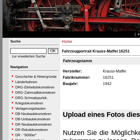
Suche
Home
Fahrzeugportrait Krauss-Maffei 16251
zur erweiterten Suche
Fahrzeugstamm
Navigation
Hersteller:
Krauss-Maffei
Geschichte & Hintergründe
Fabriknummer:
16251
Länderbahnen
Baujahr:
1942
DRG-Einheitslokomotiven
DRG-Zahnradlokomotiven
DRG-Schmalspurlok.
Kriegslokomotiven
Verlagerungsbauten
Upload eines Fotos die
DB-Neubaulokomotiven
DB-Umbaulokomotiven
DR-Neubaulokomotiven
DR-Rekolokomotiven
Nutzen Sie die Möglichke
DR - "6000er"