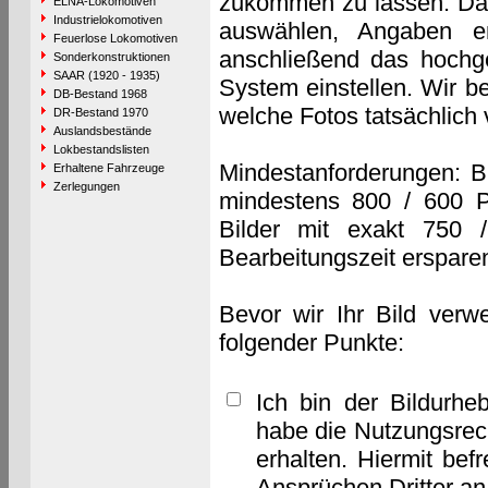
zukommen zu lassen. Das 
ELNA-Lokomotiven
Industrielokomotiven
auswählen, Angaben e
Feuerlose Lokomotiven
anschließend das hochge
Sonderkonstruktionen
SAAR (1920 - 1935)
System einstellen. Wir b
DB-Bestand 1968
welche Fotos tatsächlich
DR-Bestand 1970
Auslandsbestände
Lokbestandslisten
Mindestanforderungen: B
Erhaltene Fahrzeuge
Zerlegungen
mindestens 800 / 600 P
Bilder mit exakt 750 
Bearbeitungszeit erspare
Bevor wir Ihr Bild verw
folgender Punkte:
Ich bin der Bildurhe
habe die Nutzungsrec
erhalten. Hiermit bef
Ansprüchen Dritter a