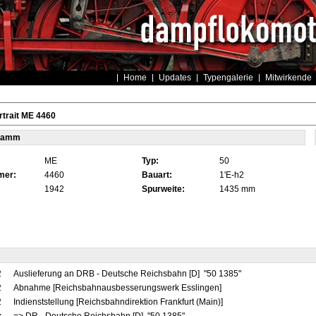
Home
Updates
Typengalerie
Mitwirkende
trait ME 4460
tamm
ME
Typ:
50
mer:
4460
Bauart:
1'E-h2
1942
Spurweite:
1435 mm
2
Auslieferung an DRB - Deutsche Reichsbahn [D] "50 1385"
2
Abnahme [Reichsbahnausbesserungswerk Esslingen]
2
Indienststellung [Reichsbahndirektion Frankfurt (Main)]