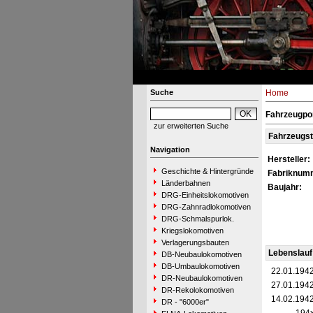
Suche
Home
Fahrzeugpor
zur erweiterten Suche
Fahrzeugs
Navigation
Hersteller:
Geschichte & Hintergründe
Fabriknum
Länderbahnen
Baujahr:
DRG-Einheitslokomotiven
DRG-Zahnradlokomotiven
DRG-Schmalspurlok.
Kriegslokomotiven
Verlagerungsbauten
Lebenslauf
DB-Neubaulokomotiven
DB-Umbaulokomotiven
22.01.194
DR-Neubaulokomotiven
27.01.194
DR-Rekolokomotiven
14.02.194
DR - "6000er"