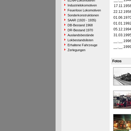
__.__.194
ELNA-Lokomotiven
Industrielokomotiven
17.11.195
Feuerlose Lokomotiven
22.12.195
Sonderkonstruktionen
01.06.197
SAAR (1920 - 1935)
01.01.199
DB-Bestand 1968
05.12.199
DR-Bestand 1970
31.03.199
Auslandsbestände
Lokbestandslisten
__.__.199
Erhaltene Fahrzeuge
__.__.199
Zerlegungen
Fotos