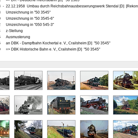
x
=> DR - Deutsche Reichsbahn [D] "50 1385"
8
-
22.12.1958 Umbau durch Reichsbahnausbesserungswerk Stendal [D] [Rekons
8
Umzeichnung in "50 3545"
0
Umzeichnung in "50 3545-6"
2
Umzeichnung in "050 545-3"
4
z-Stellung
5
Ausmusterung
6
an DBK - Dampfbahn Kochertal e. V., Crailsheim [D] "50 3545"
9
=> DBK Historische Bahn e. V., Crailsheim [D] "50 3545"