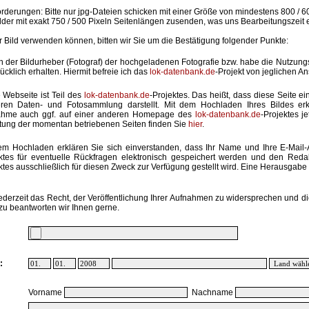
rderungen: Bitte nur jpg-Dateien schicken mit einer Größe von mindestens 800 / 6
lder mit exakt 750 / 500 Pixeln Seitenlängen zusenden, was uns Bearbeitungszeit 
hr Bild verwenden können, bitten wir Sie um die Bestätigung folgender Punkte:
in der Bildurheber (Fotograf) der hochgeladenen Fotografie bzw. habe die Nutzun
ücklich erhalten. Hiermit befreie ich das
lok-datenbank.de
-Projekt von jeglichen A
 Webseite ist Teil des
lok-datenbank.de
-Projektes. Das heißt, dass diese Seite ei
ren Daten- und Fotosammlung darstellt. Mit dem Hochladen Ihres Bildes erk
ahme auch ggf. auf einer anderen Homepage des
lok-datenbank.de
-Projektes j
stung der momentan betriebenen Seiten finden Sie
hier
.
em Hochladen erklären Sie sich einverstanden, dass Ihr Name und Ihre E-Mail
ktes für eventuelle Rückfragen elektronisch gespeichert werden und den Red
ktes ausschließlich für diesen Zweck zur Verfügung gestellt wird. Eine Herausgabe an
ederzeit das Recht, der Veröffentlichung Ihrer Aufnahmen zu widersprechen und di
zu beantworten wir Ihnen gerne.
:
Vorname
Nachname