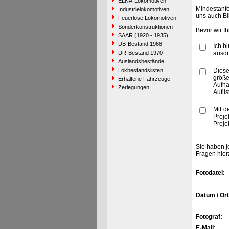
ELNA-Lokomotiven
Mindestanfo
Industrielokomotiven
uns auch Bi
Feuerlose Lokomotiven
Sonderkonstruktionen
Bevor wir I
SAAR (1920 - 1935)
DB-Bestand 1968
Ich b
DR-Bestand 1970
ausdr
Auslandsbestände
Lokbestandslisten
Diese
größe
Erhaltene Fahrzeuge
Aufn
Zerlegungen
Aufli
Mit d
Proje
Proje
Sie haben j
Fragen hier
Fotodatei:
Datum / Ort
Fotograf:
E-Mail: