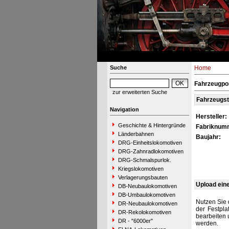
Suche
Home
Fahrzeugpo
zur erweiterten Suche
Fahrzeugs
Navigation
Hersteller:
Geschichte & Hintergründe
Fabriknum
Länderbahnen
Baujahr:
DRG-Einheitslokomotiven
DRG-Zahnradlokomotiven
DRG-Schmalspurlok.
Kriegslokomotiven
Verlagerungsbauten
Upload ein
DB-Neubaulokomotiven
DB-Umbaulokomotiven
Nutzen Sie 
DR-Neubaulokomotiven
der Festpla
DR-Rekolokomotiven
bearbeiten 
DR - "6000er"
werden.