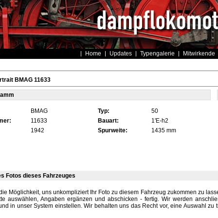
Home
Updates
Typengalerie
Mitwirkende
rtrait BMAG 11633
tamm
BMAG
Typ:
50
mer:
11633
Bauart:
1'E-h2
1942
Spurweite:
1435 mm
es Fotos dieses Fahrzeuges
die Möglichkeit, uns unkompliziert Ihr Foto zu diesem Fahrzeug zukommen zu lassen
tte auswählen, Angaben ergänzen und abschicken - fertig. Wir werden anschli
und in unser System einstellen. Wir behalten uns das Recht vor, eine Auswahl zu t