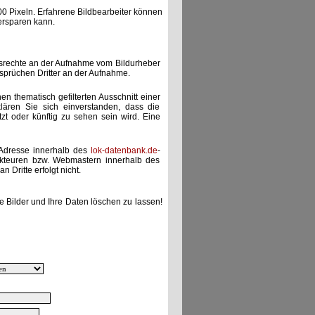
00 Pixeln. Erfahrene Bildbearbeiter können
ersparen kann.
gsrechte an der Aufnahme vom Bildurheber
nsprüchen Dritter an der Aufnahme.
nen thematisch gefilterten Ausschnitt einer
lären Sie sich einverstanden, dass die
etzt oder künftig zu sehen sein wird. Eine
-Adresse innerhalb des
lok-datenbank.de
-
akteuren bzw. Webmastern innerhalb des
 Dritte erfolgt nicht.
e Bilder und Ihre Daten löschen zu lassen!